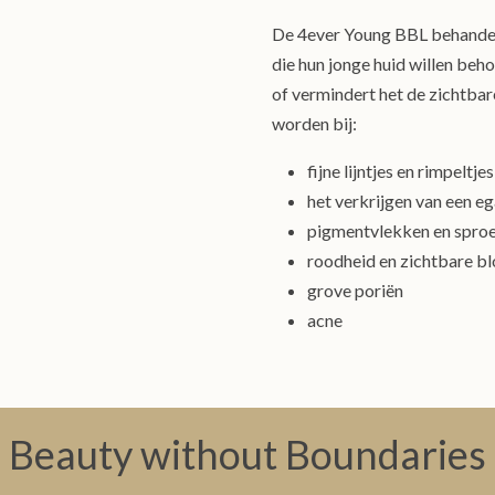
De 4ever Young BBL behandelin
die hun jonge huid willen beh
of vermindert het de zichtba
worden bij:
fijne lijntjes en rimpeltjes
het verkrijgen van een eg
pigmentvlekken en spro
roodheid en zichtbare bl
grove poriën
acne
Beauty without Boundaries