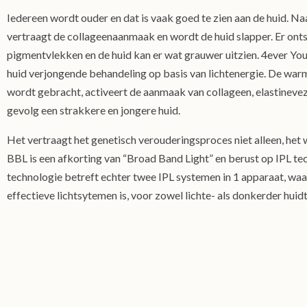
Iedereen wordt ouder en dat is vaak goed te zien aan de huid. Naa
vertraagt de collageenaanmaak en wordt de huid slapper. Er ont
pigmentvlekken en de huid kan er wat grauwer uitzien. 4ever You
huid verjongende behandeling op basis van lichtenergie. De warm
wordt gebracht, activeert de aanmaak van collageen, elastinevez
gevolg een strakkere en jongere huid.
Het vertraagt het genetisch verouderingsproces niet alleen, het
BBL is een afkorting van “Broad Band Light” en berust op IPL t
technologie betreft echter twee IPL systemen in 1 apparaat, wa
effectieve lichtsytemen is, voor zowel lichte- als donkerder huid